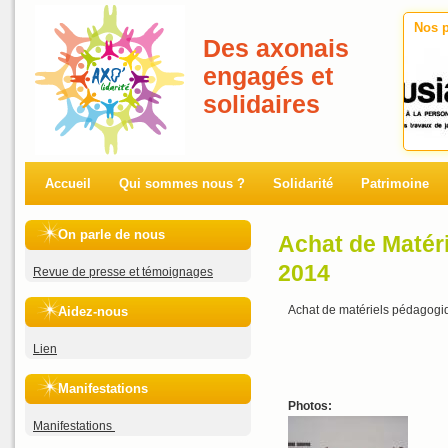
Nos p
Des axonais
engagés et
solidaires
Accueil
Qui sommes nous ?
Solidarité
Patrimoine
On parle de nous
Achat de Matéri
2014
Revue de presse et témoignages
Achat de matériels pédagogiq
Aidez-nous
Lien
Manifestations
Photos:
Manifestations