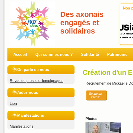
Nos p
Des axonais
engagés et
solidaires
Accueil
Qui sommes nous ?
Solidarité
Patrimoine
On parle de nous
Création d'un E
Revue de presse et témoignages
Recrutement de Mickaëlle Dob
Aidez-nous
Lien
Manifestations
Photos:
Manifestations