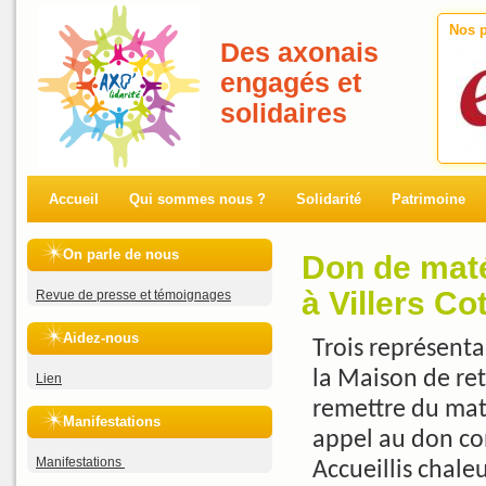
Nos p
Des axonais
engagés et
solidaires
Accueil
Qui sommes nous ?
Solidarité
Patrimoine
On parle de nous
Don de maté
à Villers Co
Revue de presse et témoignages
Aidez-nous
Trois représenta
la Maison de ret
Lien
remettre du maté
Manifestations
appel au don con
Manifestations
Accueillis chale