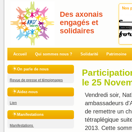
Nos p
Des axonais
engagés et
solidaires
Accueil
Qui sommes nous ?
Solidarité
Patrimoine
On parle de nous
Participatio
le 25 Nove
Revue de presse et témoignages
Aidez-nous
Vendredi soir, Nat
ambassadeurs d'Ax
Lien
de remettre un c
Manifestations
tétraplégique sui
Manifestations
2013. Cette somme 