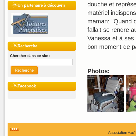
douche et représe
Un partenaire à découvrir
matériel indispen
maman: "Quand on
fallait se rendre 
Vanessa et à ses 
bon moment de pa
Recherche
Chercher dans ce site :
Photos:
Recherche
Facebook
Association Axo'l