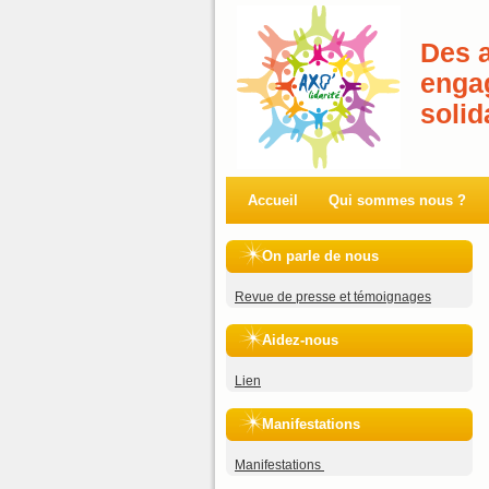
Des 
enga
solid
Accueil
Qui sommes nous ?
On parle de nous
Revue de presse et témoignages
Aidez-nous
Lien
Manifestations
Manifestations