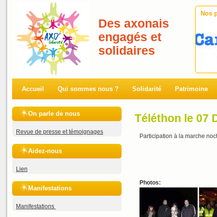
Nos p
Des axonais
engagés et
solidaires
Accueil
Qui sommes nous ?
Solidarité
Patrimoine
On parle de nous
Téléthon le 07
Revue de presse et témoignages
Participation à la marche noc
Aidez-nous
Lien
Photos:
Manifestations
Manifestations